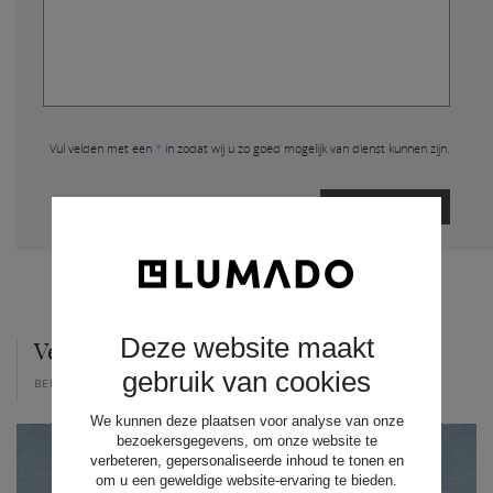
Vul velden met een
*
in zodat wij u zo goed mogelijk van dienst kunnen zijn.
VERZENDEN
Deze website maakt
Vergelijkbare projecten
gebruik van cookies
BEKIJK ONZE PROJECTEN EN ZIE DE MOGELIJKHEDEN
We kunnen deze plaatsen voor analyse van onze
bezoekersgegevens, om onze website te
verbeteren, gepersonaliseerde inhoud te tonen en
om u een geweldige website-ervaring te bieden.