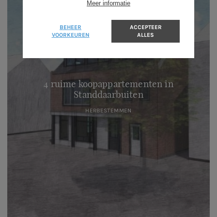
Meer informatie
BEHEER
ACCEPTEER
VOORKEUREN
ALLES
4 ruime koopappartementen in
Standdaarbuiten
HERBESTEMMEN